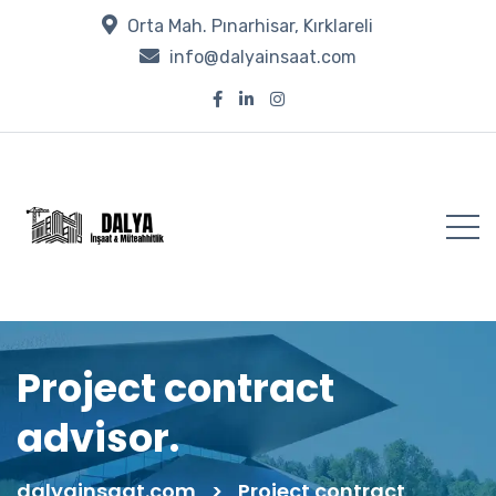
Orta Mah. Pınarhisar, Kırklareli
info@dalyainsaat.com
Project contract
advisor.
dalyainsaat.com
>
Project contract